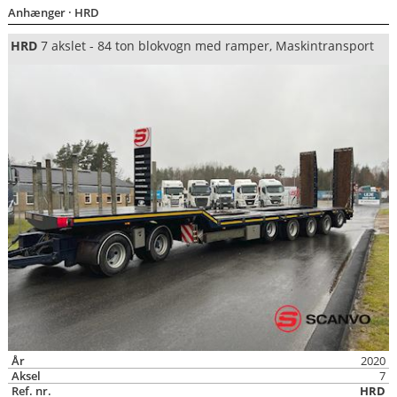
Anhænger
· HRD
HRD
7 akslet - 84 ton blokvogn med ramper, Maskintransport
År
2020
Aksel
7
Ref. nr.
HRD