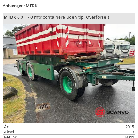
Anhænger
· MTDK
MTDK
6,0 - 7,0 mtr containere uden tip, Overførsels
År
2015
Aksel
3
Ref. nr.
8011