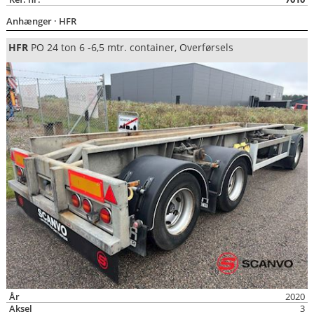
Anhænger
· HFR
HFR
PO 24 ton 6 -6,5 mtr. container, Overførsels
År
2020
Aksel
3