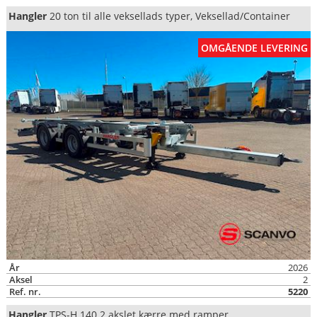
Hangler
20 ton til alle veksellads typer, Veksellad/Container
OMGÅENDE LEVERING
År
2026
Aksel
2
Ref. nr.
5220
Hangler
TPS-H 140 2 akslet kærre med ramper,