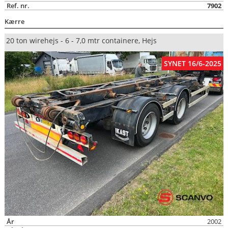
Ref. nr.
7902
Kærre
20 ton wirehejs - 6 - 7,0 mtr containere, Hejs
SYNET 16/6-2025
År
2002