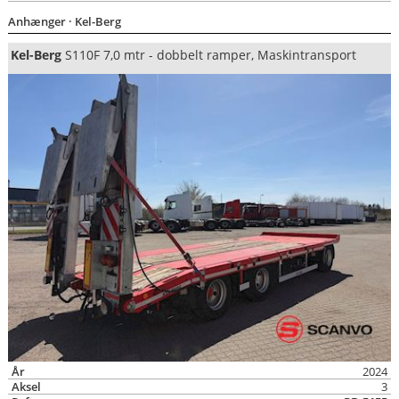
Anhænger
· Kel-Berg
Kel-Berg
S110F 7,0 mtr - dobbelt ramper, Maskintransport
År
2024
Aksel
3