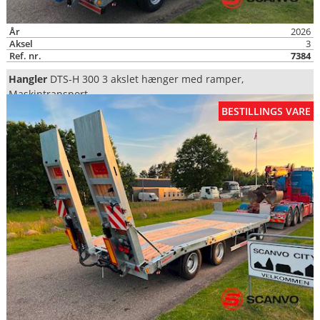
År
2026
Aksel
3
Ref. nr.
7384
Hangler
DTS-H 300 3 akslet hænger med ramper,
Maskintransport
BESTILLINGS VARE