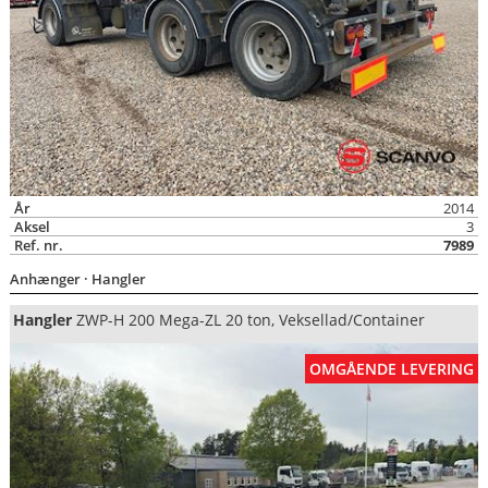
År
2014
Aksel
3
Ref. nr.
7989
Anhænger
· Hangler
Hangler
ZWP-H 200 Mega-ZL 20 ton, Veksellad/Container
OMGÅENDE LEVERING