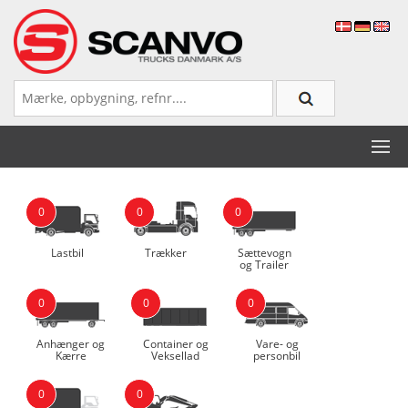
0
0
0
Lastbil
Trækker
Sættevogn
og Trailer
0
0
0
Anhænger og
Container og
Vare- og
Kærre
Veksellad
personbil
0
0