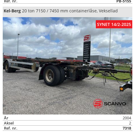
Ref. nr.
PB-5155
Kel-Berg
20 ton 7150 / 7450 mm containerlåse, Veksellad
SYNET 14/2-2025
År
2004
Aksel
2
Ref. nr.
7318