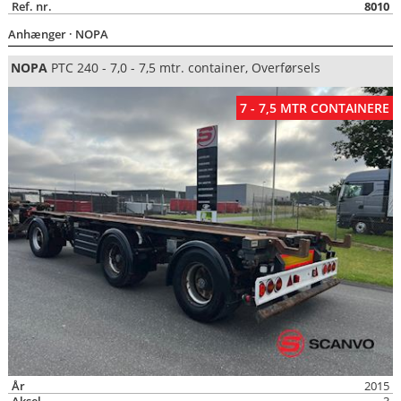
Ref. nr.
8010
Anhænger
· NOPA
NOPA
PTC 240 - 7,0 - 7,5 mtr. container, Overførsels
7 - 7,5 MTR CONTAINERE
År
2015