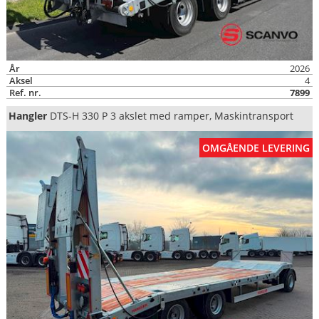
År
2026
Aksel
4
Ref. nr.
7899
Hangler
DTS-H 330 P 3 akslet med ramper, Maskintransport
OMGÅENDE LEVERING