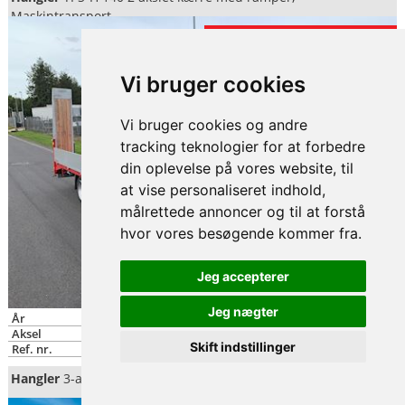
Maskintransport
KAN LEVERES I VALGFRI FARVE
Vi bruger cookies
Vi bruger cookies og andre
tracking teknologier for at forbedre
din oplevelse på vores website, til
at vise personaliseret indhold,
målrettede annoncer og til at forstå
hvor vores besøgende kommer fra.
Jeg accepterer
Jeg nægter
År
2025
Aksel
2
Skift indstillinger
Ref. nr.
7446
Hangler
3-aks kærre alu-sider + alu-ramper, Åben