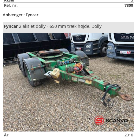
Aksel
3
Ref. nr.
7800
Anhænger
· Fyncar
Fyncar
2 akslet dolly - 650 mm træk højde, Dolly
År
2016