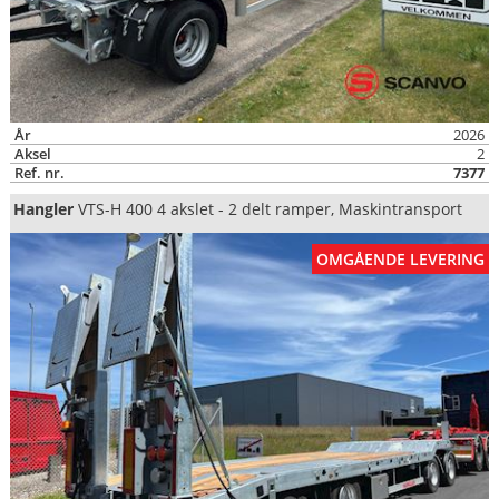
År
2026
Aksel
2
Ref. nr.
7377
Hangler
VTS-H 400 4 akslet - 2 delt ramper, Maskintransport
OMGÅENDE LEVERING