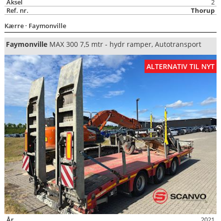
Aksel
2
Ref. nr.
Thorup
Kærre
· Faymonville
Faymonville
MAX 300 7,5 mtr - hydr ramper, Autotransport
ALTERNATIV TIL NYT
År
2021