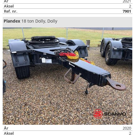
År
2021
Aksel
2
Ref. nr.
7901
Plandex
18 ton Dolly, Dolly
År
2020
Aksel
2