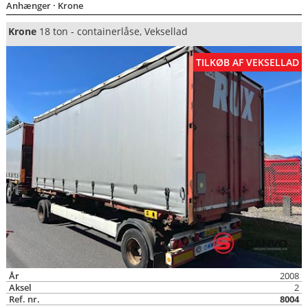
Anhænger
· Krone
Krone
18 ton - containerlåse, Veksellad
TILKØB AF VEKSELLAD
År
2008
Aksel
2
Ref. nr.
8004