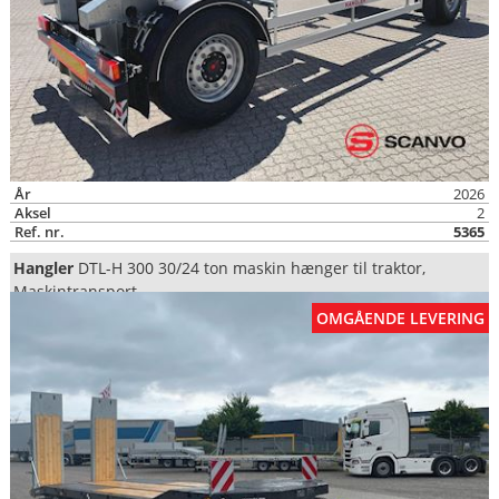
År
2026
Aksel
2
Ref. nr.
5365
Hangler
DTL-H 300 30/24 ton maskin hænger til traktor,
Maskintransport
OMGÅENDE LEVERING