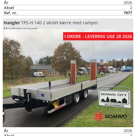
År
2026
Aksel
2
Ref. nr.
7977
Hangler
TPS-H 140 2 akslet kærre med ramper,
Maskintransport
I ORDRE - LEVERING UGE 28 2026
År
2026
Aksel
2