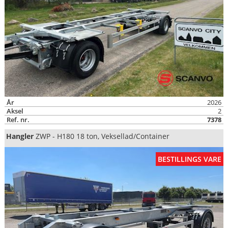
År
2026
Aksel
2
Ref. nr.
7378
Hangler
ZWP - H180 18 ton, Veksellad/Container
BESTILLINGS VARE