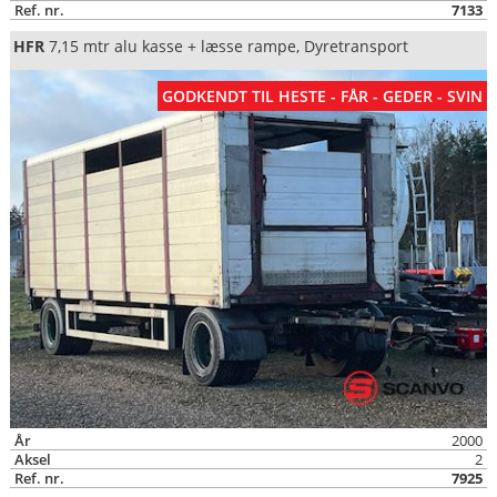
Ref. nr.
7133
HFR
7,15 mtr alu kasse + læsse rampe, Dyretransport
GODKENDT TIL HESTE - FÅR - GEDER - SVIN
År
2000
Aksel
2
Ref. nr.
7925