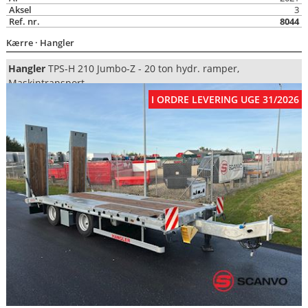
Aksel
3
Ref. nr.
8044
Kærre
· Hangler
Hangler
TPS-H 210 Jumbo-Z - 20 ton hydr. ramper,
Maskintransport
I ORDRE LEVERING UGE 31/2026