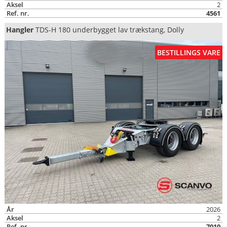
Aksel
2
Ref. nr.
4561
Hangler
TDS-H 180 underbygget lav trækstang, Dolly
BESTILLINGS VARE
År
2026
Aksel
2
Ref. nr.
7010