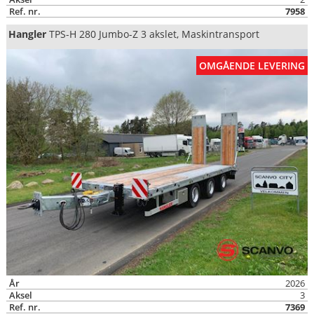
Ref. nr.
7958
Hangler
TPS-H 280 Jumbo-Z 3 akslet, Maskintransport
OMGÅENDE LEVERING
År
2026
Aksel
3
Ref. nr.
7369