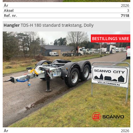
År
2026
Aksel
3
Ref. nr.
7118
Hangler
TDS-H 180 standard trækstang, Dolly
BESTILLINGS VARE
År
2026