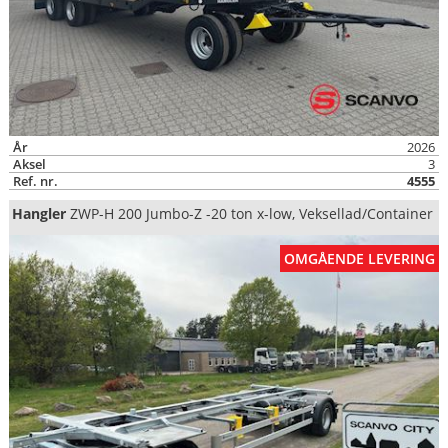
År
2026
Aksel
3
Ref. nr.
4555
Hangler
ZWP-H 200 Jumbo-Z -20 ton x-low, Veksellad/Container
OMGÅENDE LEVERING