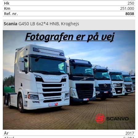
Hk
250
Km
251.000
Ref. nr.
8038
Scania
G450 LB 6x2*4 HNB, Kroghejs
År
2017