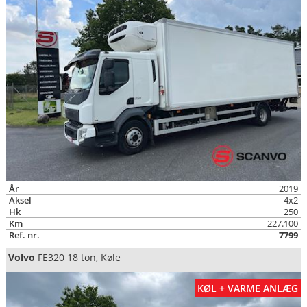
År
2019
Aksel
4x2
Hk
250
Km
227.100
Ref. nr.
7799
Volvo
FE320 18 ton, Køle
KØL + VARME ANLÆG