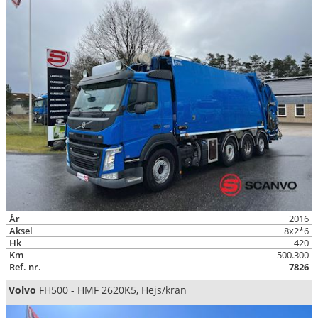
År
2016
Aksel
8x2*6
Hk
420
Km
500.300
Ref. nr.
7826
Volvo
FH500 - HMF 2620K5, Hejs/kran