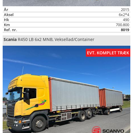
År
2015
Aksel
6x2*4
Hk
490
Km
700.800
Ref. nr.
8019
Scania
R450 LB 6x2 MNB, Veksellad/Container
EVT. KOMPLET TRÆK