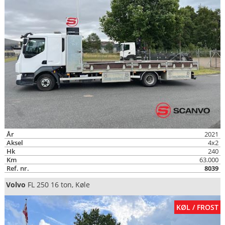
År
2021
Aksel
4x2
Hk
240
Km
63.000
Ref. nr.
8039
Volvo
FL 250 16 ton, Køle
KØL / FROST