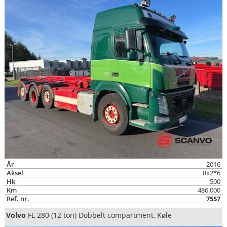
År
2016
Aksel
8x2*6
Hk
500
Km
486.000
Ref. nr.
7557
Volvo
FL 280 (12 ton) Dobbelt compartment, Køle