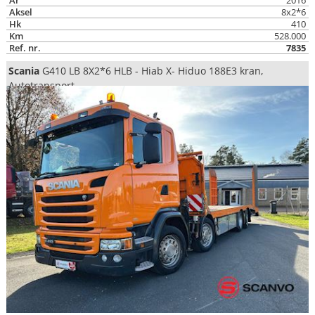
År
2016
Aksel
8x2*6
Hk
410
Km
528.000
Ref. nr.
7835
Scania
G410 LB 8X2*6 HLB - Hiab X- Hiduo 188E3 kran,
Autotransport