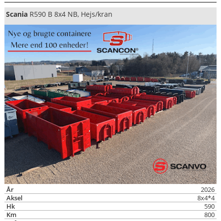
Scania
R590 B 8x4 NB, Hejs/kran
År
2026
Aksel
8x4*4
Hk
590
Km
800