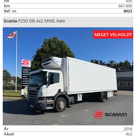
Hk
450
Km
667.000
Ref. nr.
8023
Scania
P250 DB 4x2 MNB, Køle
MEGET VELHOLDT
År
2018
Aksel
4x2