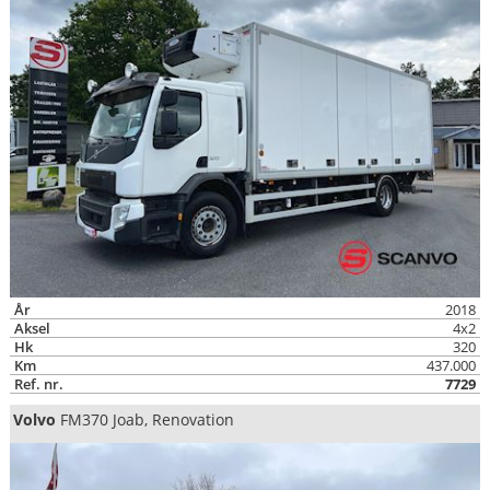
År
2018
Aksel
4x2
Hk
320
Km
437.000
Ref. nr.
7729
Volvo
FM370 Joab, Renovation