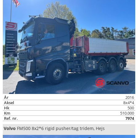
År
2016
Aksel
8x4*4
Hk
500
Km
510.000
Ref. nr.
7974
Volvo
FM500 8x2*6 rigid pusher/tag tridem, Hejs