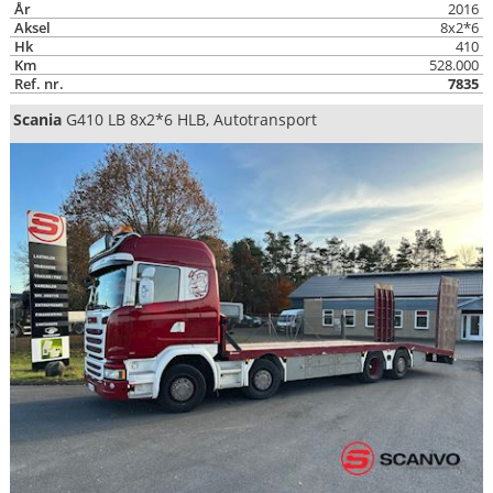
År
2016
Aksel
8x2*6
Hk
410
Km
528.000
Ref. nr.
7835
Scania
G410 LB 8x2*6 HLB, Autotransport