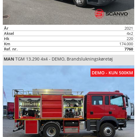
År
2021
Aksel
4x2
Hk
220
Km
174.000
Ref. nr.
7760
MAN
TGM 13.290 4x4 - DEMO, Brandslukningskøretøj
DEMO - KUN 500KM