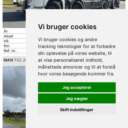
Vi bruger cookies
År
2019
Aksel
8x2*6
Vi bruger cookies og andre
Hk
460
Km
278.500
tracking teknologier for at forbedre
Ref. nr.
8017
din oplevelse på vores website, til
MAN
TGS 26-500 6x2-4 LL, Veksellad/Container
at vise personaliseret indhold,
målrettede annoncer og til at forstå
hvor vores besøgende kommer fra.
Jeg accepterer
Jeg nægter
Skift indstillinger