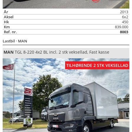
År
2013
Aksel
6x2
Hk
450
Km
839.000
Ref. nr.
8003
Lastbil
· MAN
MAN
TGL 8-220 4x2 BL incl. 2 stk veksellad, Fast kasse
TILHØRENDE 2 STK VEKSELLAD