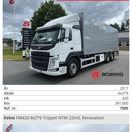
År
2017
Aksel
6x2*4
Hk
420
Km
391.000
Ref. nr.
7595
Volvo
FM420 8x2*6 Trippel NTM 25m3, Renovation