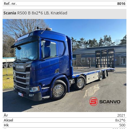
Ref. nr.
8016
Scania
R500 B 8x2*6 LB, Knæklad
År
2021
Aksel
8x2*6
Hk
500