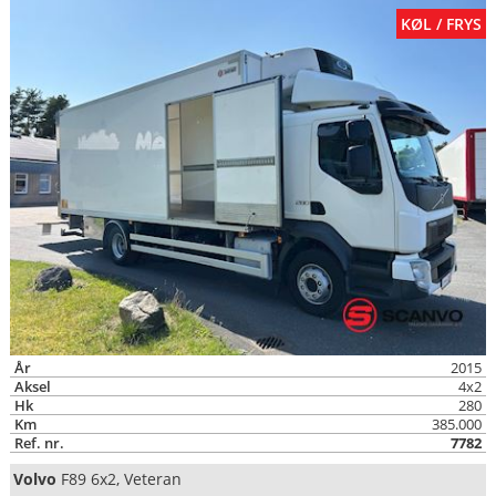
KØL / FRYS
År
2015
Aksel
4x2
Hk
280
Km
385.000
Ref. nr.
7782
Volvo
F89 6x2, Veteran