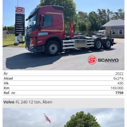
År
2022
Aksel
6x2*4
Hk
430
Km
169.000
Ref. nr.
7759
Volvo
FL 240 12 ton, Åben