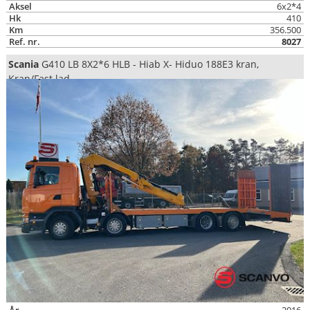
Aksel
6x2*4
Hk
410
Km
356.500
Ref. nr.
8027
Scania
G410 LB 8X2*6 HLB - Hiab X- Hiduo 188E3 kran,
Kran/Fast lad