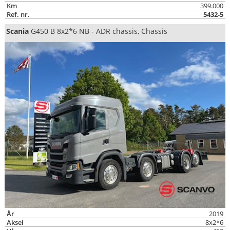
Km
399.000
Ref. nr.
5432-5
Scania
G450 B 8x2*6 NB - ADR chassis, Chassis
År
2019
Aksel
8x2*6