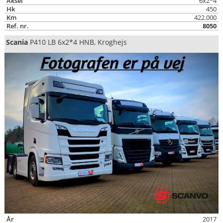
Aksel
6x2*4
Hk
450
Km
422.000
Ref. nr.
8050
Scania
P410 LB 6x2*4 HNB, Kroghejs
År
2017