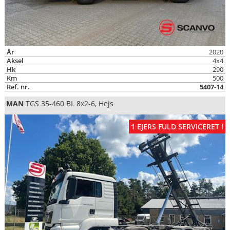
År
2020
Aksel
4x4
Hk
290
Km
500
Ref. nr.
5407-14
MAN
TGS 35-460 BL 8x2-6, Hejs
1 EJERS FULD SERVICERET !