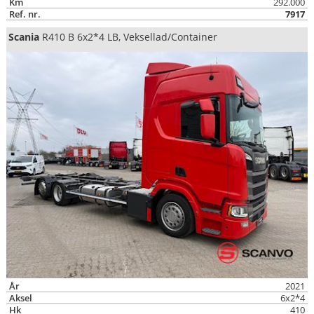
Km
292.000
Ref. nr.
7917
Scania
R410 B 6x2*4 LB, Veksellad/Container
År
2021
Aksel
6x2*4
Hk
410