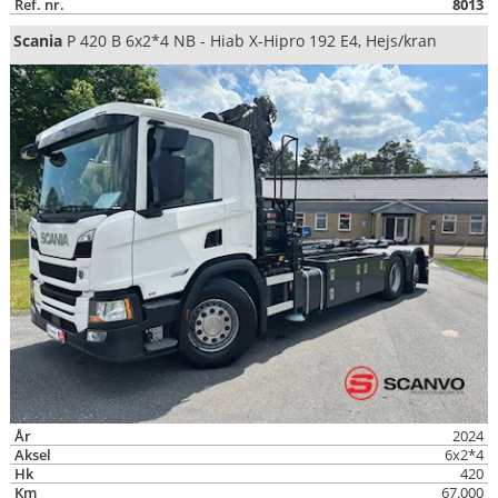
Ref. nr.
8013
Scania
P 420 B 6x2*4 NB - Hiab X-Hipro 192 E4, Hejs/kran
År
2024
Aksel
6x2*4
Hk
420
Km
67.000