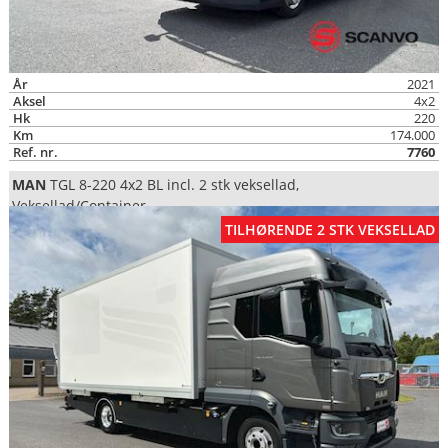
År
2021
Aksel
4x2
Hk
220
Km
174.000
Ref. nr.
7760
MAN
TGL 8-220 4x2 BL incl. 2 stk veksellad,
Veksellad/Container
TILHØRENDE 2 STK VEKSELLAD