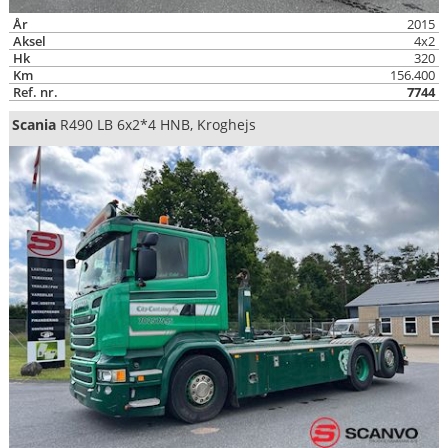
År
2015
Aksel
4x2
Hk
320
Km
156.400
Ref. nr.
7744
Scania
R490 LB 6x2*4 HNB, Kroghejs