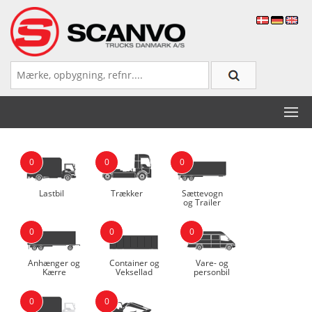
0
0
0
Lastbil
Trækker
Sættevogn
og Trailer
0
0
0
Anhænger og
Container og
Vare- og
Kærre
Veksellad
personbil
0
0