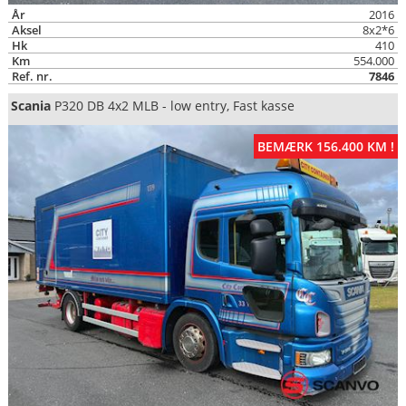
År
2016
Aksel
8x2*6
Hk
410
Km
554.000
Ref. nr.
7846
Scania
P320 DB 4x2 MLB - low entry, Fast kasse
BEMÆRK 156.400 KM !