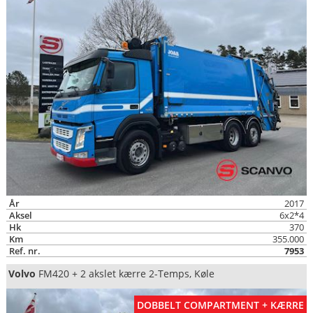
År
2017
Aksel
6x2*4
Hk
370
Km
355.000
Ref. nr.
7953
Volvo
FM420 + 2 akslet kærre 2-Temps, Køle
DOBBELT COMPARTMENT + KÆRRE