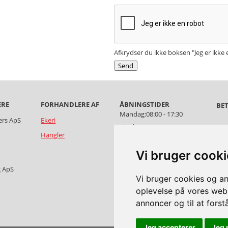
Afkrydser du ikke boksen "Jeg er ikke 
ERE
FORHANDLERE AF
ÅBNINGSTIDER
BET
Mandag:
08:00 - 17:30
ers ApS
Ekeri
Tirsdag:
08:00 - 17:30
Salg
Hangler
Onsdag:
08:00 - 17:30
Per
Torsdag:
08:00 - 17:30
Vi bruger cook
Fredag:
08:00 - 16:30
g ApS
Lørdag:
Åben efter aftale
Vi bruger cookies og an
oplevelse på vores websi
Søndag:
Åben efter aftale
annoncer og til at for
Jeg accepterer
Jeg 