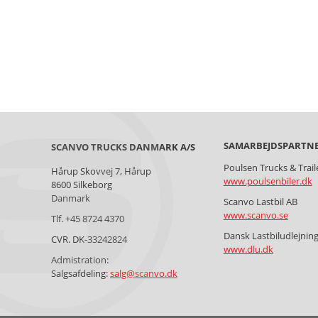
SAMARBEJDSPARTN
SCANVO TRUCKS DANMARK A/S
Poulsen Trucks & Trail
Hårup Skovvej 7, Hårup
www.poulsenbiler.dk
8600 Silkeborg
Danmark
Scanvo Lastbil AB
www.scanvo.se
Tlf. +45 8724 4370
Dansk Lastbiludlejnin
CVR. DK-33242824
www.dlu.dk
Admistration:
Salgsafdeling:
salg@scanvo.dk