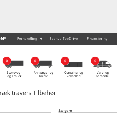
Forhandling
Scanvo TopDrive
Finansiering
0
0
0
0
Sættevogn
Anhænger og
Container og
Vare- og
og Trailer
Kærre
Veksellad
personbil
æk travers Tilbehør
Sælgere