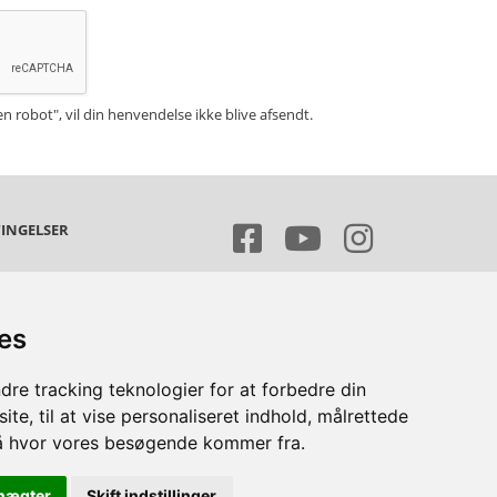
en robot", vil din henvendelse ikke blive afsendt.
INGELSER
s- og leveringsbetingelser
sondatapolitik
ies
dre tracking teknologier for at forbedre din
te, til at vise personaliseret indhold, målrettede
stå hvor vores besøgende kommer fra.
nægter
Skift indstillinger