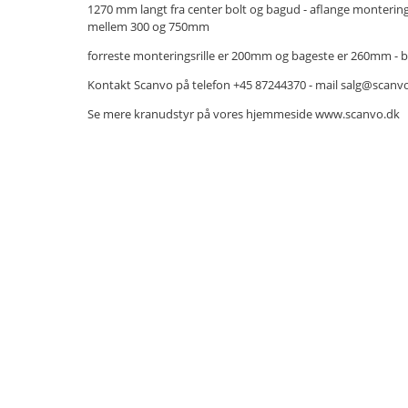
1270 mm langt fra center bolt og bagud - aflange monterin
mellem 300 og 750mm
forreste monteringsrille er 200mm og bageste er 260mm - b
Kontakt Scanvo på telefon +45 87244370 - mail salg@scanv
Se mere kranudstyr på vores hjemmeside www.scanvo.dk