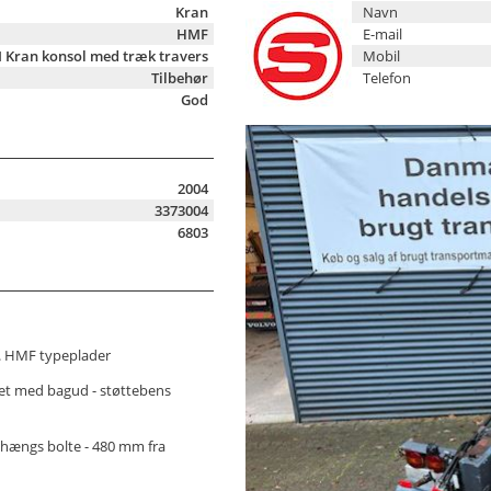
Kran
Navn
HMF
E-mail
M Kran konsol med træk travers
Mobil
Tilbehør
Telefon
God
2004
3373004
6803
t. HMF typeplader
ket med bagud - støttebens
phængs bolte - 480 mm fra