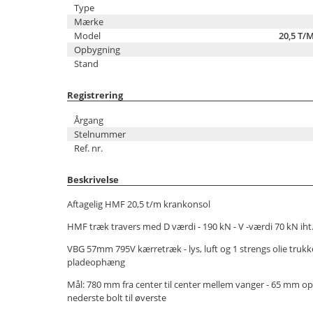
Type
Mærke
Model
20,5 T/
Opbygning
Stand
Registrering
Årgang
Stelnummer
Ref. nr.
Beskrivelse
Aftagelig HMF 20,5 t/m krankonsol
HMF træk travers med D værdi - 190 kN - V -værdi 70 kN ih
VBG 57mm 795V kærretræk - lys, luft og 1 strengs olie truk
pladeophæng
Mål: 780 mm fra center til center mellem vanger - 65 mm o
nederste bolt til øverste