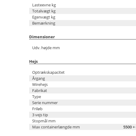
Lasteevne kg
Totalvægt kg
Egenvægt kg
Bemærkning
Dimensioner
Udv. højde mm
Hejs
Optrækskapacitet
Årgang
Wirehejs
Fabrikat
Type
Serie nummer
Friløb
3 vejs tip
Stopmål mm
Max containerlængde mm
5500 +