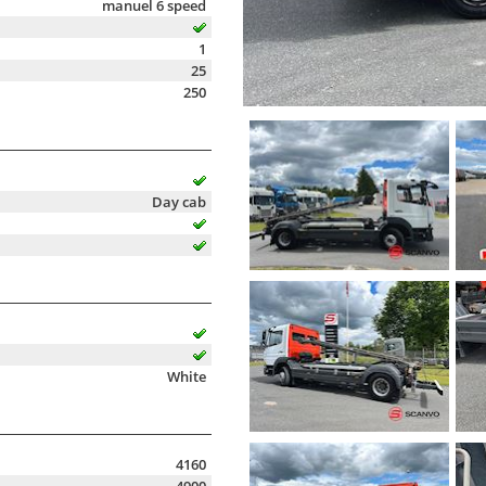
manuel 6 speed
1
25
250
Day cab
White
4160