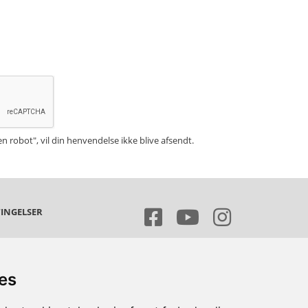
en robot", vil din henvendelse ikke blive afsendt.
INGELSER
s- og leveringsbetingelser
sondatapolitik
ies