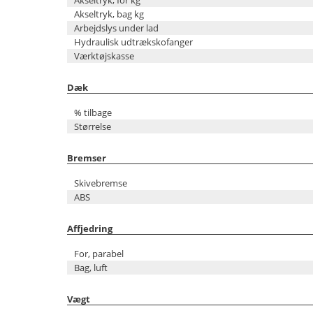
Akseltryk, for kg
Akseltryk, bag kg
Arbejdslys under lad
Hydraulisk udtrækskofanger
Værktøjskasse
Dæk
% tilbage
Størrelse
Bremser
Skivebremse
ABS
Affjedring
For, parabel
Bag, luft
Vægt