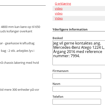
G-erklæring
video
video
Video
 4800 mm kan køre op til 650
Yderligere information
kuds kofanger overkant
Besked
ear - gearkasse kraftudtag
 bag - 2 stk. arbejdes lys i
rå chassis lakering med hvid
Firmanavn
Navn
ltid mere 300 enheder på vor
Telefon