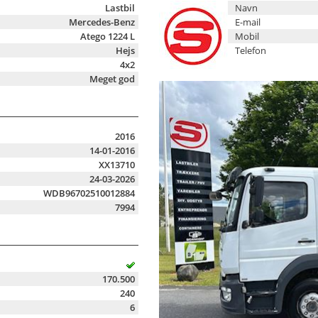
Lastbil
Navn
Mercedes-Benz
E-mail
Atego 1224 L
Mobil
Hejs
Telefon
4x2
Meget god
2016
14-01-2016
XX13710
24-03-2026
WDB96702510012884
7994
170.500
240
6