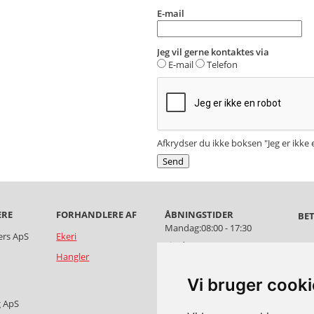
E-mail
Jeg vil gerne kontaktes via
E-mail
Telefon
Afkrydser du ikke boksen "Jeg er ikke 
ERE
FORHANDLERE AF
ÅBNINGSTIDER
BET
Mandag:
08:00 - 17:30
ers ApS
Ekeri
Tirsdag:
08:00 - 17:30
Salg
Hangler
Onsdag:
08:00 - 17:30
Per
Torsdag:
08:00 - 17:30
Vi bruger cook
Fredag:
08:00 - 16:30
g ApS