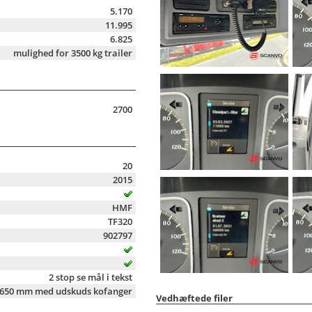
5.170
11.995
6.825
mulighed for 3500 kg trailer
2700
20
2015
HMF
TF320
902797
2 stop se mål i tekst
 650 mm med udskuds kofanger
Vedhæftede filer