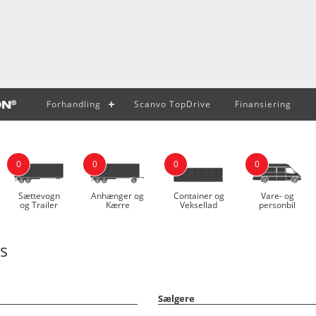
Forhandling
Scanvo TopDrive
Finansiering
0
0
0
0
Sættevogn
Anhænger og
Container og
Vare- og
og Trailer
Kærre
Veksellad
personbil
s
Sælgere