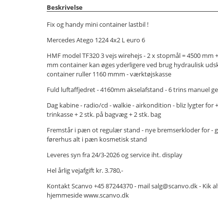
Beskrivelse
Fix og handy mini container lastbil !
Mercedes Atego 1224 4x2 L euro 6
HMF model TF320 3 vejs wirehejs - 2 x stopmål = 4500 mm +
mm container kan øges yderligere ved brug hydraulisk uds
container ruller 1160 mmm - værktøjskasse
Fuld luftaffjedret - 4160mm akselafstand - 6 trins manuel g
Dag kabine - radio/cd - walkie - airkondition - bliz lygter for +
trinkasse + 2 stk. på bagvæg + 2 stk. bag
Fremstår i pæn ot regulær stand - nye bremserkloder for - g
førerhus alt i pæn kosmetisk stand
Leveres syn fra 24/3-2026 og service iht. display
Hel årlig vejafgift kr. 3.780,-
Kontakt Scanvo +45 87244370 - mail salg@scanvo.dk - Kik a
hjemmeside www.scanvo.dk