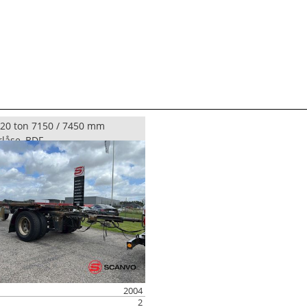
20 ton 7150 / 7450 mm
rlåse, BDF
2004
2