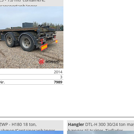
transportanhänger
2014
3
Nr.
7989
ZWP - H180 18 ton,
Hangler
DTL-H 300 30/24 ton ma
rahmen/Containeranhänger
hænger til traktor, Tieflader