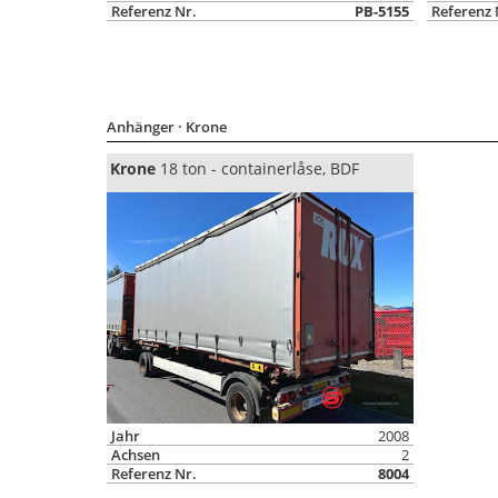
Referenz Nr.
PB-5155
Referenz 
Anhänger
· Krone
Krone
18 ton - containerlåse, BDF
Jahr
2008
Achsen
2
Referenz Nr.
8004