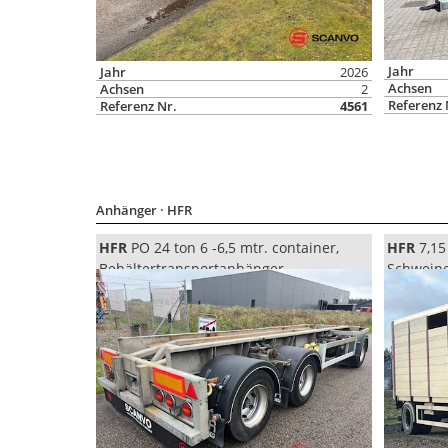
Jahr
Jahr
2026
Achsen
Achsen
2
Referenz 
Referenz Nr.
4561
Anhänger
· HFR
HFR
PO 24 ton 6 -6,5 mtr. container,
HFR
7,15
Behältertransportanhänger
Schweine