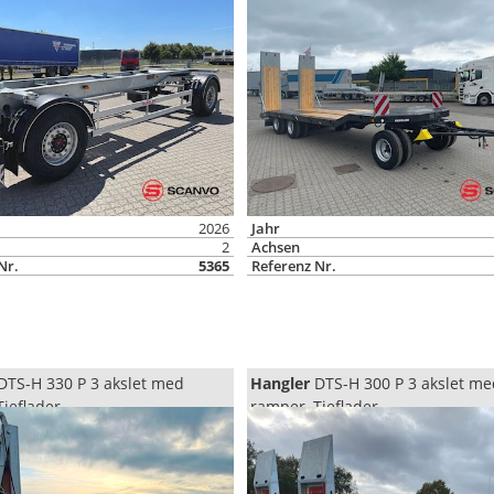
2026
Jahr
2
Achsen
Nr.
5365
Referenz Nr.
DTS-H 330 P 3 akslet med
Hangler
DTS-H 300 P 3 akslet me
Tieflader
ramper, Tieflader