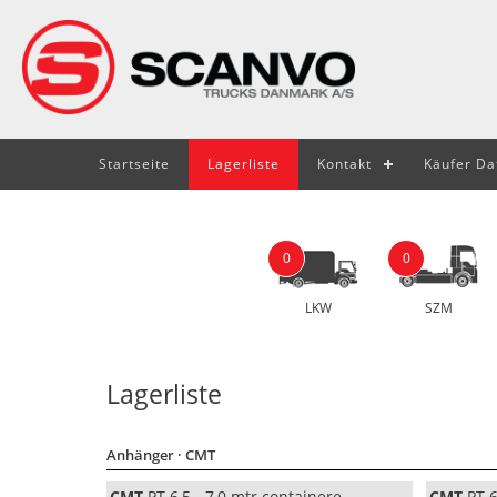
Startseite
Lagerliste
Kontakt
Käufer Da
0
0
LKW
SZM
Lagerliste
Anhänger
· CMT
CMT
PT 6,5 - 7,0 mtr containere,
CMT
PT 6