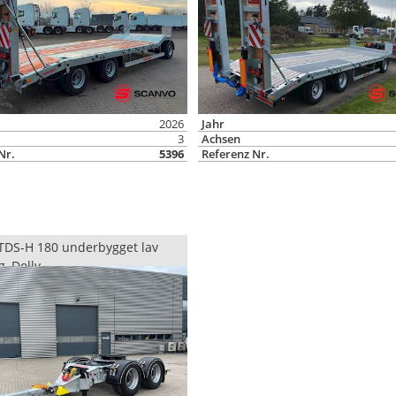
2026
Jahr
3
Achsen
Nr.
5396
Referenz Nr.
TDS-H 180 underbygget lav
, Dolly