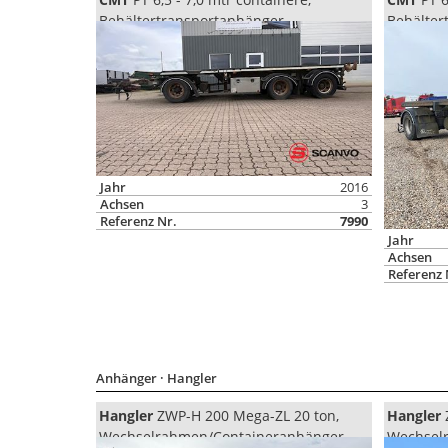
Behältertransportanhänger
Behälter
Jahr
2016
Achsen
3
Referenz Nr.
7990
Jahr
Achsen
Referenz 
Anhänger
· Hangler
Hangler
ZWP-H 200 Mega-ZL 20 ton,
Hangler
Wechselrahmen/Containeranhänger
Wechsel