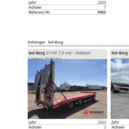
Jahr
2020
Achsen
7
Referenz Nr.
HRD
Anhänger
· Kel-Berg
Kel-Berg
S110F 7,0 mtr - dobbelt
Kel-Berg
ramper, Tieflader
containe
Jahr
2024
Jahr
Achsen
3
Achsen