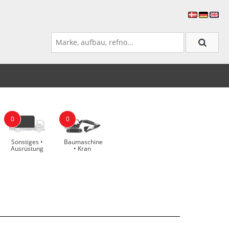
0
0
Sonstiges •
Baumaschine
Ausrüstung
• Kran