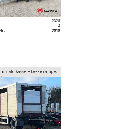
2026
2
Nr.
7010
 mtr alu kasse + læsse rampe,
transport