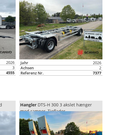
Wechselrahmen/Containeranhänger
2026
Jahr
2026
3
Achsen
2
4555
Referenz Nr.
7377
d
Hangler
DTS-H 300 3 akslet hænger
med ramper, Tieflader