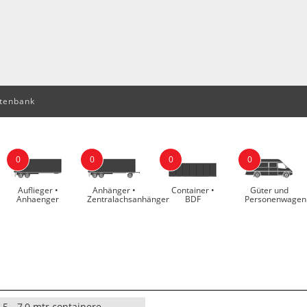
tenbank
0
0
0
0
Auflieger •
Anhänger •
Container •
Güter und
Anhaenger
Zentralachsanhänger
BDF
Personenwagen
,5 - 7,0 mtr containere,