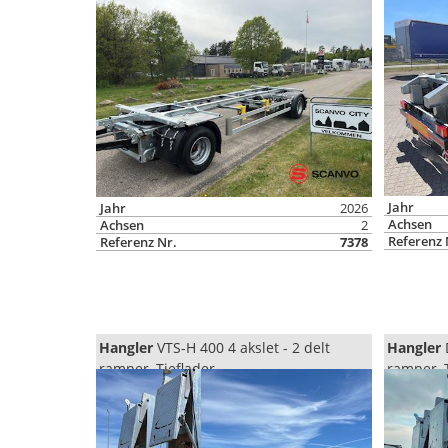
Jahr
Jahr
2026
Achsen
Achsen
2
Referenz 
Referenz Nr.
7378
Hangler
VTS-H 400 4 akslet - 2 delt
Hangler
ramper, Tieflader
ramper, 