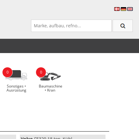
0
0
Sonstiges •
Baumaschine
Ausrüstung
• Kran
Volvo
FE320 18 ton, Kühl