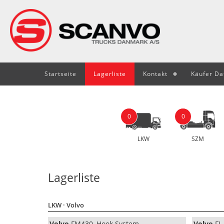
Startseite
Lagerliste
Kontakt
Käufer Da
0
0
LKW
SZM
Lagerliste
LKW
· Volvo
Volvo
FM430, Hook System
Volvo
FL 