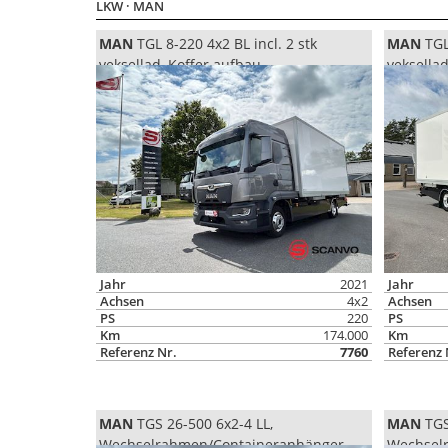
LKW
· MAN
MAN
TGL 8-220 4x2 BL incl. 2 stk
MAN
TGL 
veksellad, Koffer aufbau
veksellad
Wechsel
Jahr
2021
Jahr
Achsen
4x2
Achsen
PS
220
PS
Km
174.000
Km
Referenz Nr.
7760
Referenz 
MAN
TGS 26-500 6x2-4 LL,
MAN
TGS
Wechselrahmen/Containeranhänger
Wechsel