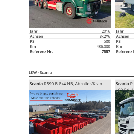
Jahr
2016
Jahr
Achsen
8x2*6
Achsen
PS
500
PS
Km
486.000
Km
Referenz Nr.
7557
Referenz 
LKW
· Scania
Scania
R590 B 8x4 NB, Abroller/Kran
Scania
P 
192 E4, A