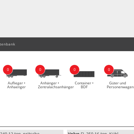
tenbank
0
0
0
0
Auflieger •
Anhänger •
Container •
Güter und
Anhaenger
Zentralachsanhänger
BDF
Personenwagen
240 12 ton, pritsche
Volvo
FL 250 16 ton, Kühl