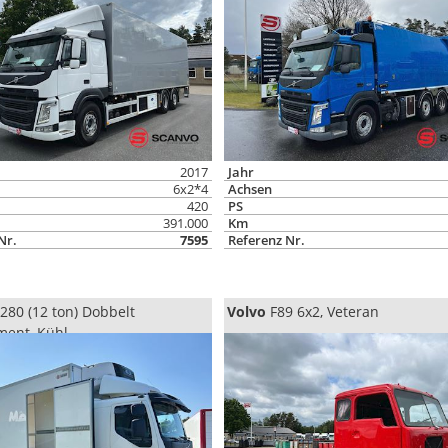
2017
Jahr
6x2*4
Achsen
420
PS
391.000
Km
Nr.
7595
Referenz Nr.
280 (12 ton) Dobbelt
Volvo
F89 6x2, Veteran
ent, Kühl