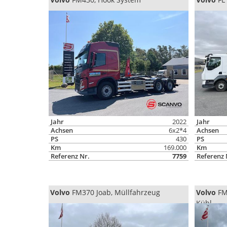
Jahr
2022
Jahr
Achsen
6x2*4
Achsen
PS
430
PS
Km
169.000
Km
Referenz Nr.
7759
Referenz 
Volvo
FM370 Joab, Müllfahrzeug
Volvo
FM4
Kühl