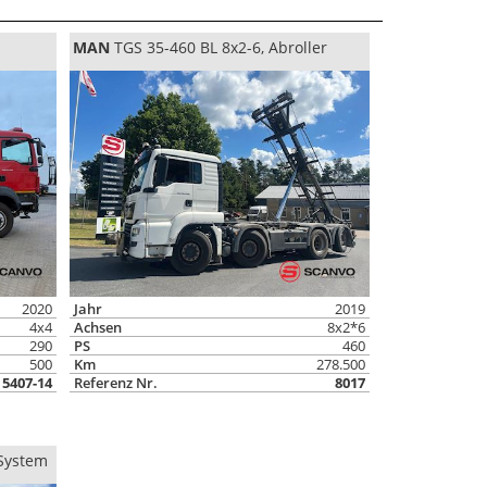
MAN
TGS 35-460 BL 8x2-6, Abroller
2020
Jahr
2019
4x4
Achsen
8x2*6
290
PS
460
500
Km
278.500
5407-14
Referenz Nr.
8017
 System