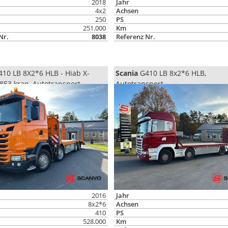
2018
Jahr
4x2
Achsen
250
PS
251.000
Km
Nr.
8038
Referenz Nr.
10 LB 8X2*6 HLB - Hiab X-
Scania
G410 LB 8x2*6 HLB,
8E3 kran, Autotransport
Autotransport
2016
Jahr
8x2*6
Achsen
410
PS
528.000
Km