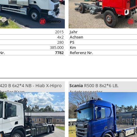
2015
Jahr
4x2
Achsen
280
PS
385.000
Km
Nr.
7782
Referenz Nr.
420 B 6x2*4 NB - Hiab X-Hipro
Scania
R500 B 8x2*6 LB,
broller/Kran
Autotransporter