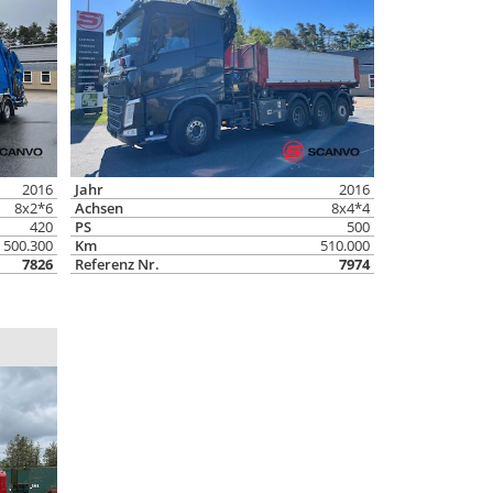
2016
Jahr
2016
8x2*6
Achsen
8x4*4
420
PS
500
500.300
Km
510.000
7826
Referenz Nr.
7974