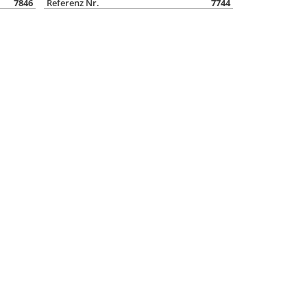
7846
Referenz Nr.
7744