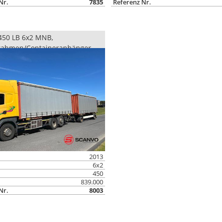
Nr.
7835
Referenz Nr.
50 LB 6x2 MNB,
rahmen/Containeranhänger
2013
6x2
450
839.000
Nr.
8003