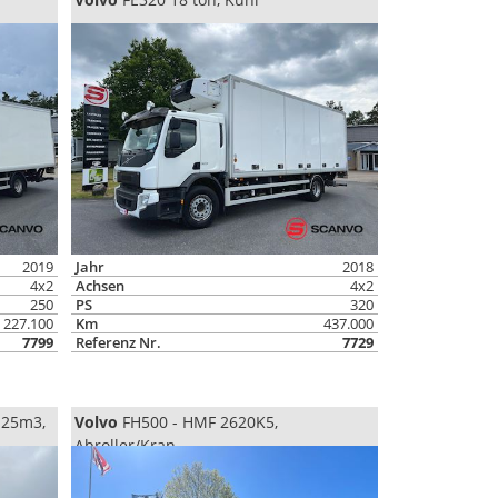
2019
Jahr
2018
4x2
Achsen
4x2
250
PS
320
227.100
Km
437.000
7799
Referenz Nr.
7729
 25m3,
Volvo
FH500 - HMF 2620K5,
Abroller/Kran