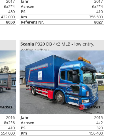
2017
Jahr
2017
6x2*4
Achsen
6x2*4
450
PS
410
422.000
Km
356.500
8050
Referenz Nr.
8027
Scania
P320 DB 4x2 MLB - low entry,
Koffer aufbau
2016
Jahr
2015
8x2*6
Achsen
4x2
410
PS
320
554.000
Km
156.400