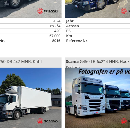
2024
Jahr
6x2*4
Achsen
420
PS
67.000
Km
Nr.
8016
Referenz Nr.
50 DB 4x2 MNB, Kühl
Scania
G450 LB 6x2*4 HNB, Hook
System