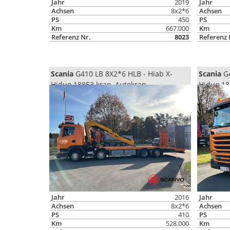
Jahr
2019
Jahr
Achsen
8x2*6
Achsen
PS
450
PS
Km
667.000
Km
Referenz Nr.
8023
Referenz 
Scania
G410 LB 8X2*6 HLB - Hiab X-
Scania
G4
Hiduo 188E3 kran, Autokran
Hiduo 18
Jahr
2016
Jahr
Achsen
8x2*6
Achsen
PS
410
PS
Km
528.000
Km