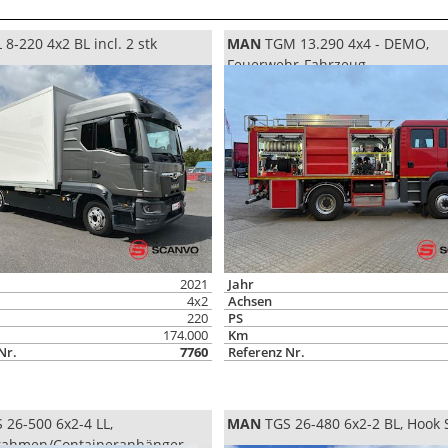
8-220 4x2 BL incl. 2 stk
MAN
TGM 13.290 4x4 - DEMO,
,
Feuerwehr-Fahrzeug
rahmen/Containeranhänger
2021
Jahr
4x2
Achsen
220
PS
174.000
Km
Nr.
7760
Referenz Nr.
 26-500 6x2-4 LL,
MAN
TGS 26-480 6x2-2 BL, Hook
rahmen/Containeranhänger