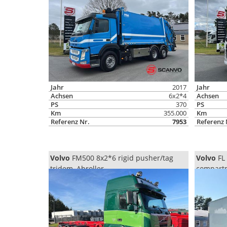
Jahr
2017
Jahr
Achsen
6x2*4
Achsen
PS
370
PS
Km
355.000
Km
Referenz Nr.
7953
Referenz 
Volvo
FM500 8x2*6 rigid pusher/tag
Volvo
FL 
tridem, Abroller
compartm