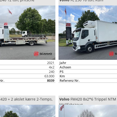
2021
Jahr
4x2
Achsen
240
PS
63.000
Km
Nr.
8039
Referenz Nr.
20 + 2 akslet kærre 2-Temps,
Volvo
FM420 8x2*6 Trippel NTM
Müllfahrzeug