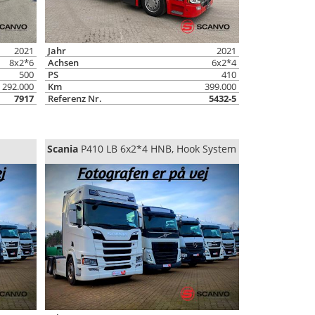
2021
Jahr
2021
8x2*6
Achsen
6x2*4
500
PS
410
292.000
Km
399.000
7917
Referenz Nr.
5432-5
Scania
P410 LB 6x2*4 HNB, Hook System