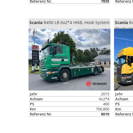
Referenz Nr.
7835
Referenz 
Scania
R490 LB 6x2*4 HNB, Hook System
Scania
R4
Wechsel
Jahr
2015
Jahr
Achsen
6x2*4
Achsen
PS
490
PS
Km
700.800
Km
Referenz Nr.
8019
Referenz 