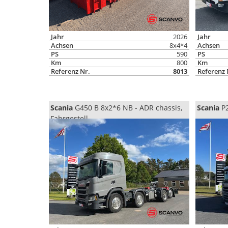
Jahr
2026
Jahr
Achsen
8x4*4
Achsen
PS
590
PS
Km
800
Km
Referenz Nr.
8013
Referenz 
Scania
G450 B 8x2*6 NB - ADR chassis,
Scania
P2
Fahrgestell