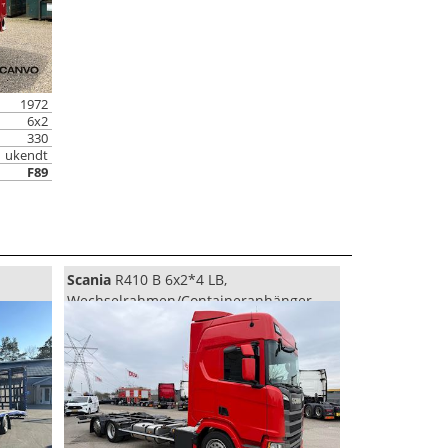
1972
6x2
330
ukendt
F89
Scania
R410 B 6x2*4 LB,
Wechselrahmen/Containeranhänger